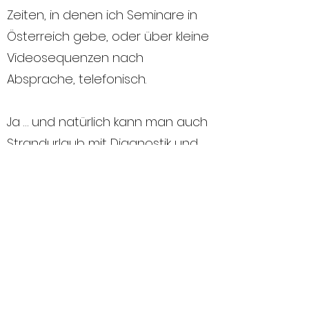
Zeiten, in denen ich Seminare in
Österreich gebe, oder über kleine
Videosequenzen nach
Absprache, telefonisch.
Ja … und natürlich kann man auch
Strandurlaub mit Diagnostik und
oder Therapie im nördlichsten
Städtchen Deutschlands, direkt
am Fjord, am Strand, visa vie
Dänemark in Glücksburg machen.
Flüge gehen direkt von Wien nach
Billund (Dänemark, 140 km mit
einem Leihwagen).