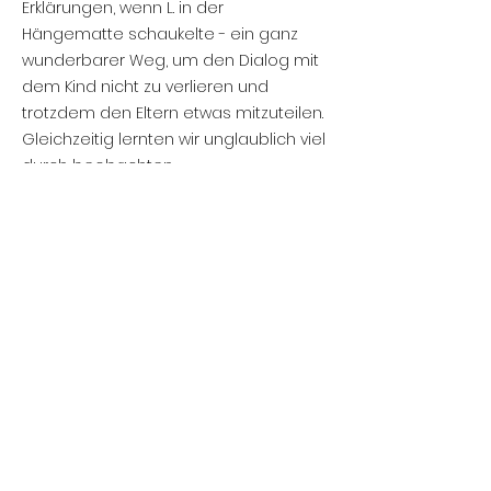
Erklärungen, wenn L. in der
Hängematte schaukelte - ein ganz
wunderbarer Weg, um den Dialog mit
dem Kind nicht zu verlieren und
trotzdem den Eltern etwas mitzuteilen.
Gleichzeitig lernten wir unglaublich viel
durch beobachten.
Die Fortschritte, die L. bei Frau Kiesling
innerhalb kürzester Zeit gemacht hat,
waren so beeindruckend, dass wir
2022 und 2023 nach Wien zu ihr
geflogen sind.
Der Entwicklungsraum ist großartig
eingerichtet. Gleichzeitig muss ich aus
eigener Erfahrung mit Frau Kiesling und
den Anfängen in ihrer kleinen Praxis in
Hamburg sagen, dass ein guter
Therapeut nicht viel braucht, um